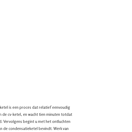
etel is een proces dat relatief eenvoudig
n de cv-ketel, en wacht tien minuten totdat
d. Vervolgens begint u met het ontluchten
van de condensatieketel bevindt. Werk van