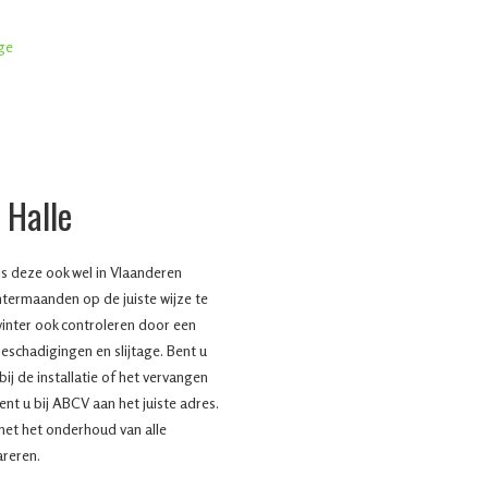
 Halle
s deze ook wel in Vlaanderen
termaanden op de juiste wijze te
inter ook controleren door een
beschadigingen en slijtage. Bent u
ij de installatie of het vervangen
t u bij ABCV aan het juiste adres.
et het onderhoud van alle
areren.