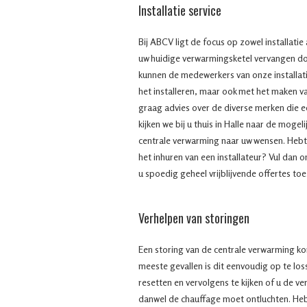
Installatie service
Bij ABCV ligt de focus op zowel installatie
uw huidige verwarmingsketel vervangen do
kunnen de medewerkers van onze installatie
het installeren, maar ook met het maken va
graag advies over de diverse merken die e
kijken we bij u thuis in Halle naar de mogel
centrale verwarming naar uw wensen. Hebt
het inhuren van een installateur? Vul dan o
u spoedig geheel vrijblijvende offertes toe
Verhelpen van storingen
Een storing van de centrale verwarming ko
meeste gevallen is dit eenvoudig op te lo
resetten en vervolgens te kijken of u de v
danwel de chauffage moet ontluchten. H