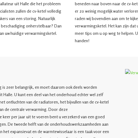
llateur uit Halle die het probleem
beneden naar boven naar de cv-kete
alisten zullen de cv-ketel volledig
er zo weinig mogelijk water verlore
kers van een storing. Natuurlijk
raden wij bovendien aan om te kijke
de beschadiging onherstelbaar? Dan
verwarmingsketel. Het kan zijn dat 
van uw huidige verwarmingsketel.
meer tips om u op weg te helpen. U
handen!
l
 is zeer belangrijk, en moet daarom ook deels worden
it Halle. U kunt een deel van het onderhoud echter wel zelf
t ontluchten van de radiatoren, het bijvullen van de cv-ketel
an de centrale verwarming. Door deze
eer per jaar uit te voeren bent u verzekerd van een goed
ngen. De tweede helft van de onderhoudswerkzaamheden aan
an het expansievat en de warmtewisselaar is een taak voor een