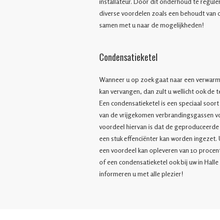
installateur. Door dit onderhoud te regul
diverse voordelen zoals een behoudt van de 
samen met u naar de mogelijkheden!
Condensatieketel
Wanneer u op zoek gaat naar een verwarmi
kan vervangen, dan zult u wellicht ook de
Een condensatieketel is een speciaal soor
van de vrijgekomen verbrandingsgassen v
voordeel hiervan is dat de geproduceerde
een stuk effenciënter kan worden ingezet. U
een voordeel kan opleveren van 10 procent
of een condensatieketel ook bij uw in Hall
informeren u met alle plezier!