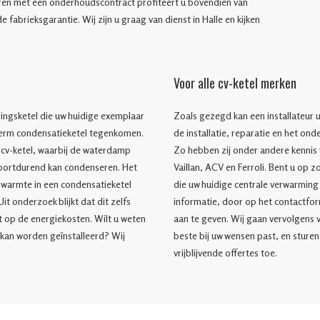
eren met een onderhoudscontract profiteert u bovendien van
fabrieksgarantie. Wij zijn u graag van dienst in Halle en kijken
Voor alle cv-ketel merken
ngsketel die uw huidige exemplaar
Zoals gezegd kan een installateur uit
 term condensatieketel tegenkomen.
de installatie, reparatie en het ond
t cv-ketel, waarbij de waterdamp
Zo hebben zij onder andere kennis
oortdurend kan condenseren. Het
Vaillan, ACV en Ferroli. Bent u op 
 warmte in een condensatieketel
die uw huidige centrale verwarmin
it onderzoek blijkt dat dit zelfs
informatie, door op het contactfor
 op de energiekosten. Wilt u weten
aan te geven. Wij gaan vervolgens 
e kan worden geïnstalleerd? Wij
beste bij uw wensen past, en sturen
vrijblijvende offertes toe.