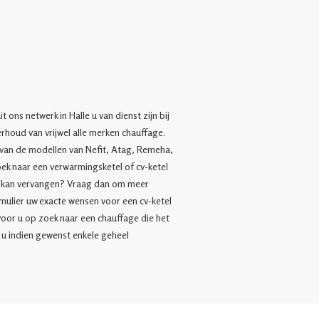
 ons netwerk in Halle u van dienst zijn bij
erhoud van vrijwel alle merken chauffage.
 van de modellen van Nefit, Atag, Remeha,
zoek naar een verwarmingsketel of cv-ketel
g kan vervangen? Vraag dan om meer
mulier uw exacte wensen voor een cv-ketel
voor u op zoek naar een chauffage die het
 u indien gewenst enkele geheel