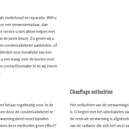
 als onderhoud en reparatie. Wilt u
or een nieuw exemplaar, dan
 service u niet alleen helpen met
n de juiste keuze. Zo geven wij u
en condensatieketel aanbieden, of
ijkheden voor installatie van een
 u een vraag over de kosten voor
ns contactformulier in en wij sturen
.
Chauffage ontluchten
mt helaas regelmatig voor. In de
Het ontluchten van de verwarmingsk
ssen door de condensatieketel te
is. U begint met het uitschakelen va
erwarmingsketel moet bijvullen
de centrale verwarming is afgekoel
ebben deze methoden geen effect?
van de radiator die zich het verst 