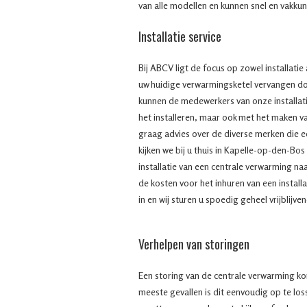
van alle modellen en kunnen snel en vakku
Installatie service
Bij ABCV ligt de focus op zowel installatie
uw huidige verwarmingsketel vervangen do
kunnen de medewerkers van onze installatie
het installeren, maar ook met het maken va
graag advies over de diverse merken die e
kijken we bij u thuis in Kapelle-op-den-Bo
installatie van een centrale verwarming na
de kosten voor het inhuren van een install
in en wij sturen u spoedig geheel vrijblijve
Verhelpen van storingen
Een storing van de centrale verwarming ko
meeste gevallen is dit eenvoudig op te lo