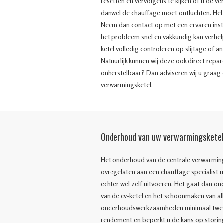
resetten en vervolgens te kijken of u de v
danwel de chauffage moet ontluchten. H
Neem dan contact op met een ervaren insta
het probleem snel en vakkundig kan verhelp
ketel volledig controleren op slijtage of 
Natuurlijk kunnen wij deze ook direct repa
onherstelbaar? Dan adviseren wij u graag 
verwarmingsketel.
Onderhoud van uw verwarmingskete
Het onderhoud van de centrale verwarming
ovregelaten aan een chauffage specialist 
echter wel zelf uitvoeren. Het gaat dan on
van de cv-ketel en het schoonmaken van a
onderhoudswerkzaamheden minimaal twee k
rendement en beperkt u de kans op stori