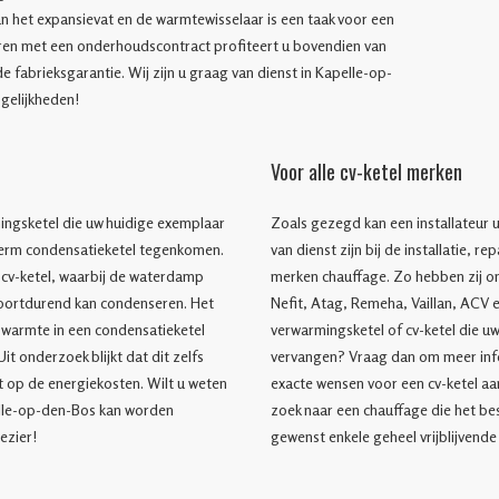
an het expansievat en de warmtewisselaar is een taak voor een
eren met een onderhoudscontract profiteert u bovendien van
 fabrieksgarantie. Wij zijn u graag van dienst in Kapelle-op-
gelijkheden!
Voor alle cv-ketel merken
ngsketel die uw huidige exemplaar
Zoals gezegd kan een installateur 
 term condensatieketel tegenkomen.
van dienst zijn bij de installatie, r
t cv-ketel, waarbij de waterdamp
merken chauffage. Zo hebben zij o
oortdurend kan condenseren. Het
Nefit, Atag, Remeha, Vaillan, ACV e
 warmte in een condensatieketel
verwarmingsketel of cv-ketel die u
it onderzoek blijkt dat dit zelfs
vervangen? Vraag dan om meer info
 op de energiekosten. Wilt u weten
exacte wensen voor een cv-ketel aa
elle-op-den-Bos kan worden
zoek naar een chauffage die het bes
ezier!
gewenst enkele geheel vrijblijvende 