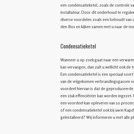
een condensatieketel, zoals de controle v
installateur. Door dit onderhoud te regul
diverse voordelen zoals een behoudt van de
den-Bos en kijken samen met u naar de mo
Condensatieketel
Wanneer u op zoek gaat naar een verwarmi
kan vervangen, dan zult u wellicht ook de
Een condensatieketel is een speciaal soor
van de vrijgekomen verbrandingsgassen v
voordeel hiervan is dat de geproduceerde
een stuk effenciënter kan worden ingezet. U
een voordeel kan opleveren van 10 procent
of een condensatieketel ook bij uw in Kap
geïnstalleerd? Wij informeren u met alle pl