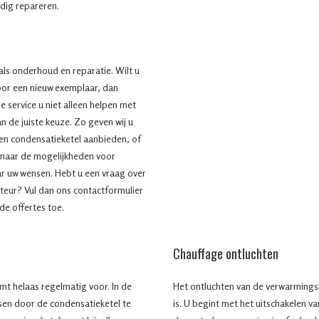
ndig repareren.
 als onderhoud en reparatie. Wilt u
or een nieuw exemplaar, dan
 service u niet alleen helpen met
n de juiste keuze. Zo geven wij u
en condensatieketel aanbieden, of
s naar de mogelijkheden voor
ar uw wensen. Hebt u een vraag over
ateur? Vul dan ons contactformulier
nde offertes toe.
Chauffage ontluchten
mt helaas regelmatig voor. In de
Het ontluchten van de verwarmingsk
ssen door de condensatieketel te
is. U begint met het uitschakelen va