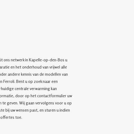
uit ons netwerk in Kapelle-op-den-Bos u
eparatie en het onderhoud van vrijwel alle
nder andere kennis van de modellen van
n Ferroli. Bent u op zoek naar een
w huidige centrale verwarming kan
rmatie, door op het contactformulier uw
n te geven. Wij gaan vervolgens voor u op
te bij uw wensen past, en sturen u indien
offertes toe.