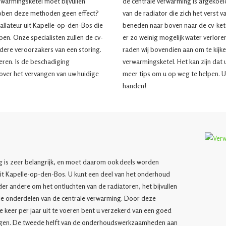
erwarmingsketel moet bijvullen
de centrale verwarming is afgekoel
ebben deze methoden geen effect?
van de radiator die zich het verst 
llateur uit Kapelle-op-den-Bos die
beneden naar boven naar de cv-kete
en. Onze specialisten zullen de cv-
er zo weinig mogelijk water verlore
andere veroorzakers van een storing.
raden wij bovendien aan om te kijke
reren. Is de beschadiging
verwarmingsketel. Het kan zijn dat 
over het vervangen van uw huidige
meer tips om u op weg te helpen. U
handen!
l
 is zeer belangrijk, en moet daarom ook deels worden
uit Kapelle-op-den-Bos. U kunt een deel van het onderhoud
der andere om het ontluchten van de radiatoren, het bijvullen
lle onderdelen van de centrale verwarming. Door deze
eer per jaar uit te voeren bent u verzekerd van een goed
ngen. De tweede helft van de onderhoudswerkzaamheden aan