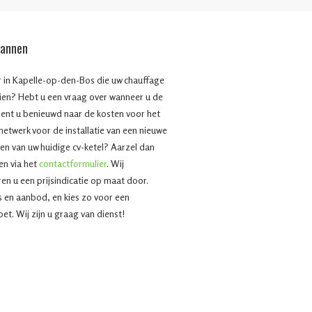
mannen
ur in Kapelle-op-den-Bos die uw chauffage
ien? Hebt u een vraag over wanneer u de
bent u benieuwd naar de kosten voor het
 netwerk voor de installatie van een nieuwe
en van uw huidige cv-ketel? Aarzel dan
en via het
contactformulier
. Wij
n u een prijsindicatie op maat door.
js en aanbod, en kies zo voor een
et. Wij zijn u graag van dienst!