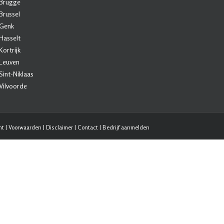
Brugge
Brussel
Genk
Hasselt
Kortrijk
Leuven
Sint-Niklaas
Vilvoorde
nt
|
Voorwaarden
|
Disclaimer
|
Contact
|
Bedrijf aanmelden