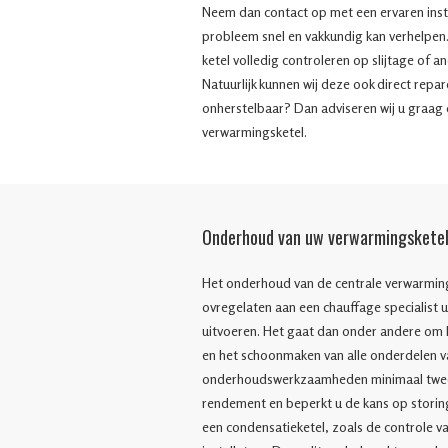
Neem dan contact op met een ervaren insta
probleem snel en vakkundig kan verhelpen.
ketel volledig controleren op slijtage of 
Natuurlijk kunnen wij deze ook direct repa
onherstelbaar? Dan adviseren wij u graag 
verwarmingsketel.
Onderhoud van uw verwarmingskete
Het onderhoud van de centrale verwarming
ovregelaten aan een chauffage specialist u
uitvoeren. Het gaat dan onder andere om he
en het schoonmaken van alle onderdelen v
onderhoudswerkzaamheden minimaal twee k
rendement en beperkt u de kans op stori
een condensatieketel, zoals de controle v