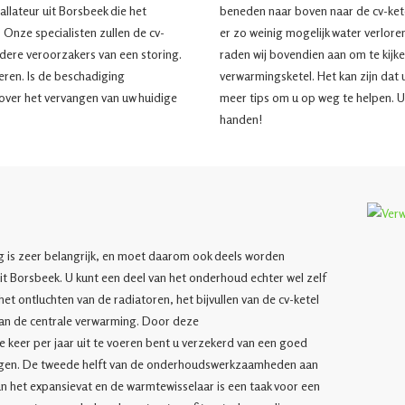
llateur uit Borsbeek die het
beneden naar boven naar de cv-kete
 Onze specialisten zullen de cv-
er zo weinig mogelijk water verlore
andere veroorzakers van een storing.
raden wij bovendien aan om te kijke
reren. Is de beschadiging
verwarmingsketel. Het kan zijn dat 
over het vervangen van uw huidige
meer tips om u op weg te helpen. U
handen!
l
 is zeer belangrijk, en moet daarom ook deels worden
it Borsbeek. U kunt een deel van het onderhoud echter wel zelf
t ontluchten van de radiatoren, het bijvullen van de cv-ketel
an de centrale verwarming. Door deze
eer per jaar uit te voeren bent u verzekerd van een goed
ngen. De tweede helft van de onderhoudswerkzaamheden aan
an het expansievat en de warmtewisselaar is een taak voor een