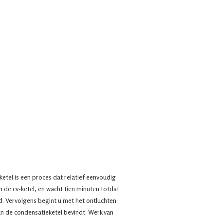
etel is een proces dat relatief eenvoudig
n de cv-ketel, en wacht tien minuten totdat
d. Vervolgens begint u met het ontluchten
van de condensatieketel bevindt. Werk van