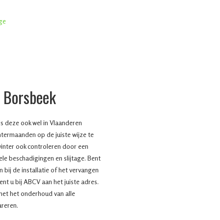
 Borsbeek
s deze ook wel in Vlaanderen
termaanden op de juiste wijze te
inter ook controleren door een
ele beschadigingen en slijtage. Bent
 bij de installatie of het vervangen
t u bij ABCV aan het juiste adres.
et het onderhoud van alle
areren.