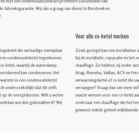
eren met een onderhoudscontract profiteert u bovendien van
 fabrieksgarantie. Wij zijn u graag van dienst in Borsbeek en
!
Voor alle cv-ketel merken
ngsketel die uw huidige exemplaar
Zoals gezegd kan een installateur u
 term condensatieketel tegenkomen.
bij de installatie, reparatie en het
t cv-ketel, waarbij de waterdamp
chauffage. Zo hebben zij onder and
oortdurend kan condenseren. Het
Atag, Remeha, Vaillan, ACV en Ferro
 warmte in een condensatieketel
verwarmingsketel of cv-ketel die u
it onderzoek blijkt dat dit zelfs
vervangen? Vraag dan om meer info
 op de energiekosten. Wilt u weten
exacte wensen voor een cv-ketel aa
sbeek kan worden geïnstalleerd? Wij
zoek naar een chauffage die het bes
gewenst enkele geheel vrijblijvende 