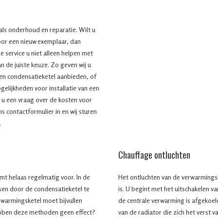
 als onderhoud en reparatie. Wilt u
or een nieuw exemplaar, dan
 service u niet alleen helpen met
n de juiste keuze. Zo geven wij u
en condensatieketel aanbieden, of
ogelijkheden voor installatie van een
 u een vraag over de kosten voor
ns contactformulier in en wij sturen
.
Chauffage ontluchten
mt helaas regelmatig voor. In de
Het ontluchten van de verwarmingsk
ssen door de condensatieketel te
is. U begint met het uitschakelen va
erwarmingsketel moet bijvullen
de centrale verwarming is afgekoel
ebben deze methoden geen effect?
van de radiator die zich het verst 