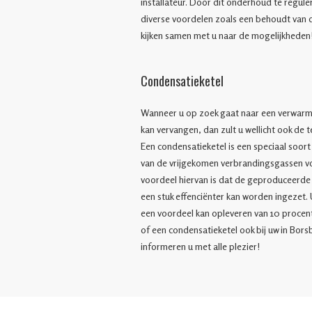
installateur. Door dit onderhoud te regul
diverse voordelen zoals een behoudt van de
kijken samen met u naar de mogelijkheden
Condensatieketel
Wanneer u op zoek gaat naar een verwarmi
kan vervangen, dan zult u wellicht ook de
Een condensatieketel is een speciaal soor
van de vrijgekomen verbrandingsgassen v
voordeel hiervan is dat de geproduceerde
een stuk effenciënter kan worden ingezet. U
een voordeel kan opleveren van 10 procent
of een condensatieketel ook bij uw in Bor
informeren u met alle plezier!