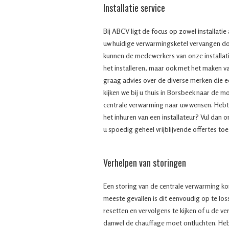
Installatie service
Bij ABCV ligt de focus op zowel installatie
uw huidige verwarmingsketel vervangen do
kunnen de medewerkers van onze installatie
het installeren, maar ook met het maken va
graag advies over de diverse merken die e
kijken we bij u thuis in Borsbeek naar de m
centrale verwarming naar uw wensen. Hebt
het inhuren van een installateur? Vul dan o
u spoedig geheel vrijblijvende offertes toe
Verhelpen van storingen
Een storing van de centrale verwarming ko
meeste gevallen is dit eenvoudig op te lo
resetten en vervolgens te kijken of u de v
danwel de chauffage moet ontluchten. H