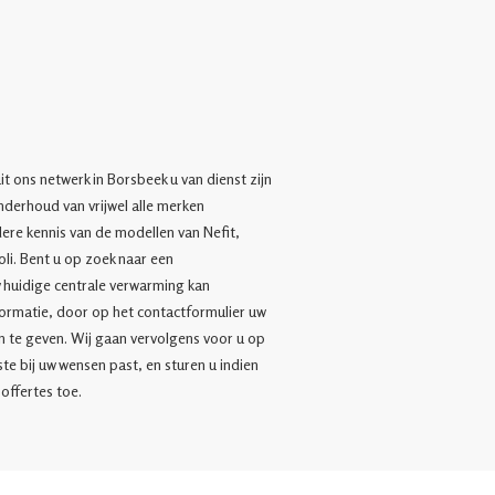
it ons netwerk in Borsbeek u van dienst zijn
 onderhoud van vrijwel alle merken
ere kennis van de modellen van Nefit,
li. Bent u op zoek naar een
w huidige centrale verwarming kan
rmatie, door op het contactformulier uw
n te geven. Wij gaan vervolgens voor u op
te bij uw wensen past, en sturen u indien
offertes toe.