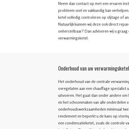
Neem dan contact op met een ervaren insta
probleem snel en vakkundig kan verhelpen.
ketel volledig controleren op slijtage of 
Natuurlijk kunnen wij deze ook direct repa
onherstelbaar? Dan adviseren wij u graag 
verwarmingsketel.
Onderhoud van uw verwarmingskete
Het onderhoud van de centrale verwarming
ovregelaten aan een chauffage specialist u
uitvoeren. Het gaat dan onder andere om he
en het schoonmaken van alle onderdelen v
onderhoudswerkzaamheden minimaal twee k
rendement en beperkt u de kans op stori
een condensatieketel, zoals de controle v