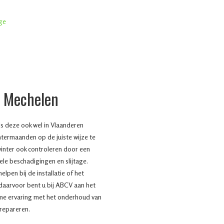
g Mechelen
s deze ook wel in Vlaanderen
termaanden op de juiste wijze te
inter ook controleren door een
ele beschadigingen en slijtage.
lpen bij de installatie of het
daarvoor bent u bij ABCV aan het
ime ervaring met het onderhoud van
 repareren.