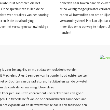
llateur uit Mechelen die het
beneden naar boven naar de cv-kete
 Onze specialisten zullen de cv-
er zo weinig mogelijk water verlore
andere veroorzakers van een storing.
raden wij bovendien aan om te kijke
reren. Is de beschadiging
verwarmingsketel. Het kan zijn dat 
over het vervangen van uw huidige
meer tips om u op weg te helpen. U
handen!
l
 is zeer belangrijk, en moet daarom ook deels worden
it Mechelen. U kunt een deel van het onderhoud echter wel zelf
t ontluchten van de radiatoren, het bijvullen van de cv-ketel
an de centrale verwarming. Door deze
eer per jaar uit te voeren bent u verzekerd van een goed
ngen. De tweede helft van de onderhoudswerkzaamheden aan
an het expansievat en de warmtewisselaar is een taak voor een