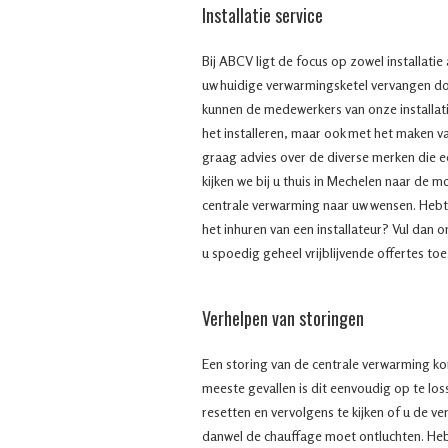
Installatie service
Bij ABCV ligt de focus op zowel installatie
uw huidige verwarmingsketel vervangen do
kunnen de medewerkers van onze installatie
het installeren, maar ook met het maken va
graag advies over de diverse merken die e
kijken we bij u thuis in Mechelen naar de m
centrale verwarming naar uw wensen. Hebt
het inhuren van een installateur? Vul dan o
u spoedig geheel vrijblijvende offertes toe
Verhelpen van storingen
Een storing van de centrale verwarming ko
meeste gevallen is dit eenvoudig op te lo
resetten en vervolgens te kijken of u de v
danwel de chauffage moet ontluchten. H