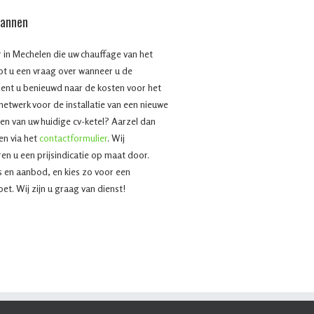
mannen
r in Mechelen die uw chauffage van het
bt u een vraag over wanneer u de
bent u benieuwd naar de kosten voor het
 netwerk voor de installatie van een nieuwe
en van uw huidige cv-ketel? Aarzel dan
en via het
contactformulier
. Wij
n u een prijsindicatie op maat door.
js en aanbod, en kies zo voor een
et. Wij zijn u graag van dienst!