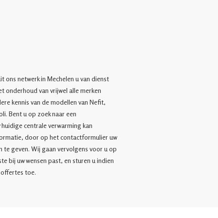
it ons netwerk in Mechelen u van dienst
 het onderhoud van vrijwel alle merken
ere kennis van de modellen van Nefit,
li. Bent u op zoek naar een
w huidige centrale verwarming kan
rmatie, door op het contactformulier uw
n te geven. Wij gaan vervolgens voor u op
te bij uw wensen past, en sturen u indien
offertes toe.