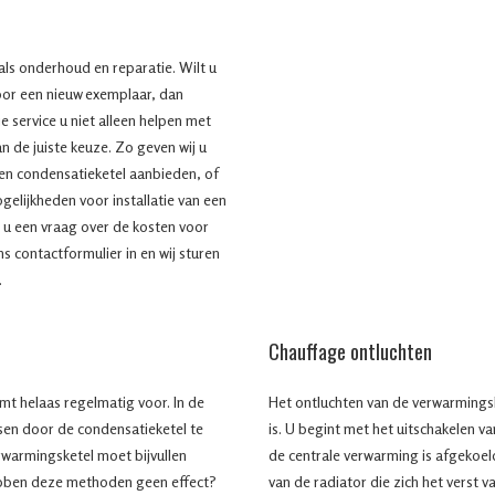
 als onderhoud en reparatie. Wilt u
or een nieuw exemplaar, dan
 service u niet alleen helpen met
n de juiste keuze. Zo geven wij u
en condensatieketel aanbieden, of
ogelijkheden voor installatie van een
 u een vraag over de kosten voor
ns contactformulier in en wij sturen
.
Chauffage ontluchten
mt helaas regelmatig voor. In de
Het ontluchten van de verwarmingsk
ssen door de condensatieketel te
is. U begint met het uitschakelen va
erwarmingsketel moet bijvullen
de centrale verwarming is afgekoel
ebben deze methoden geen effect?
van de radiator die zich het verst 