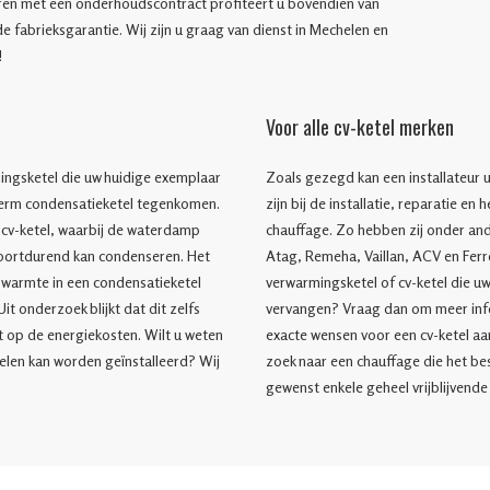
eren met een onderhoudscontract profiteert u bovendien van
 fabrieksgarantie. Wij zijn u graag van dienst in Mechelen en
!
Voor alle cv-ketel merken
ngsketel die uw huidige exemplaar
Zoals gezegd kan een installateur u
 term condensatieketel tegenkomen.
zijn bij de installatie, reparatie en
t cv-ketel, waarbij de waterdamp
chauffage. Zo hebben zij onder and
oortdurend kan condenseren. Het
Atag, Remeha, Vaillan, ACV en Ferro
 warmte in een condensatieketel
verwarmingsketel of cv-ketel die u
it onderzoek blijkt dat dit zelfs
vervangen? Vraag dan om meer info
 op de energiekosten. Wilt u weten
exacte wensen voor een cv-ketel aa
helen kan worden geïnstalleerd? Wij
zoek naar een chauffage die het bes
gewenst enkele geheel vrijblijvende 