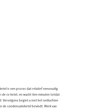
etel is een proces dat relatief eenvoudig
n de cv-ketel, en wacht tien minuten totdat
d. Vervolgens begint u met het ontluchten
van de condensatieketel bevindt. Werk van