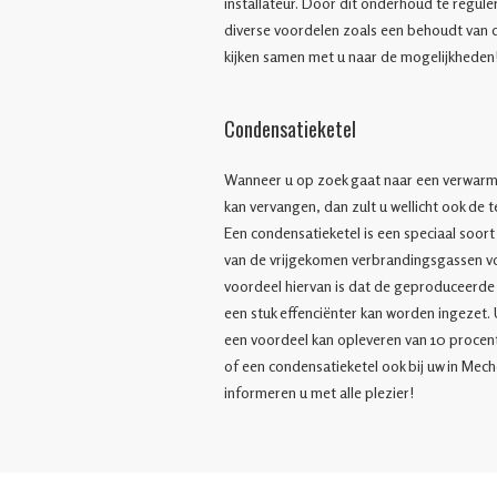
installateur. Door dit onderhoud te regul
diverse voordelen zoals een behoudt van de
kijken samen met u naar de mogelijkheden
Condensatieketel
Wanneer u op zoek gaat naar een verwarmi
kan vervangen, dan zult u wellicht ook de
Een condensatieketel is een speciaal soor
van de vrijgekomen verbrandingsgassen v
voordeel hiervan is dat de geproduceerde
een stuk effenciënter kan worden ingezet. U
een voordeel kan opleveren van 10 procent
of een condensatieketel ook bij uw in Mec
informeren u met alle plezier!