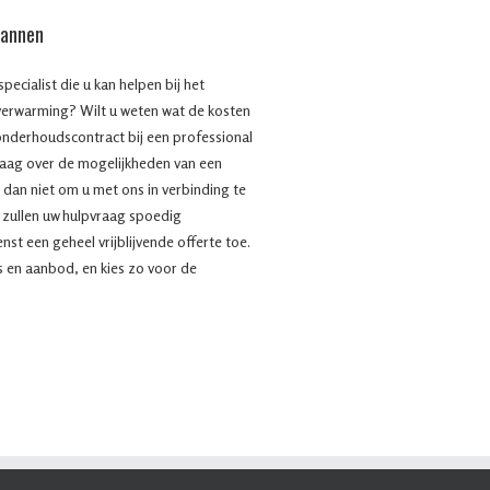
mannen
ecialist die u kan helpen bij het
verwarming? Wilt u weten wat de kosten
onderhoudscontract bij een professional
aag over de mogelijkheden van een
l dan niet om u met ons in verbinding te
j zullen uw hulpvraag spoedig
t een geheel vrijblijvende offerte toe.
js en aanbod, en kies zo voor de