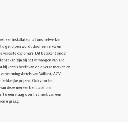
et een installateur uit ons netwerk in
t u geholpen wordt door een ervaren
de vereiste diploma’s. Dit betekent onder
ienst kan zijn bij het vervangen van alle
 hij kennis heeft van de diverse merken en
verwarmingsketels van Vaillant, ACV,
trekkelijke prijzen. Ook voor het
van deze merken bent u bij ons
eeft u een vraag over het merk van een
pen u graag.