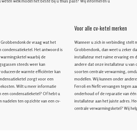
t u weten welk model het beste bij u thuis past? Wij informeren u
Voor alle cv-ketel merken
it Grobbendonk de vraag wat het
Wanneer u zich in verbinding stelt m
en condensatieketel. Het antwoord is
Grobbendonk, dan weet u zeker da
rwarmingsketel waarbij de
installateur met ruime ervaring en 
gsgassen steeds weer kan
andere dat onze installateur u van d
roduceerde warmte efficiënter kan
soorten centrale verwarming, omdat
condensatieketel zorgt voor een
modellen. Wij kunnen onder andere 
kosten. Wilt u meer informatie
Ferroli en Nefit vervangen tegen aan
 een condensatieketel? Of hebt u
onderhoud of de reparatie van één 
n nadelen ten opzichte van een cv-
installateur aan het juiste adres. H
centrale verwarmingsketel? Wij hel