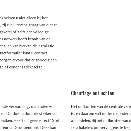
helpen u niet alleen bij het
zij zijn u tevens graag van dienst
gsketel of zelfs een volledige
ons netwerk heeft kennis van de
a, en kan hiervan de installatie
tactformulier kunt u contact
 zorgen ervoor dat er spoedig een
ge of condensatieketel te
Chauffage ontluchten
ntrale verwarming, dan raden wij
Het ontluchten van de centrale verw
ten. Dit doet u door de stekker uit
is, en daarom valt onder de onder
bruiken. Heeft dit geen effect? Stel
afhandelen. Bij het ontluchten van d
llateur uit Grobbendonk. Deze kan
te schakelen, om vervolgens te begi