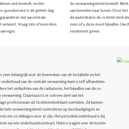
obleem zich bevindt, en hier
de verwarmingsketel bevindt. Werk
ze spoedservice is de gehele dag
van beneden naar boven. Door het 
j garanderen dat uw centrale
de waterdruk in de cv-ketel sterk da
t verkeert. Vraag één of meerdere
even of u deze moet bijvullen. Uw c
t uw regio.
rendement geven.
l
zeer belangrijk voor de levensduur van de installatie en het
 onderhoud van de centrale verwarming kunt u zelf afhandelen.
re het ontluchten van de radiatoren, het bijvullen van de cv-
le verwarming. Daarnaast is er ook een deel van het
age professionals uit Grobbendonk kunt overlaten. Zij kunnen
de hele verwarmingsketel controleren op beschadigingen en
eren om zo lekkages voor te zijn. Het periodiek onderhoud is bij
leren via een onderhoudscontract. Hebt u vragen over de kosten