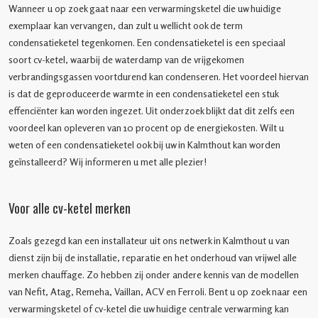
Wanneer u op zoek gaat naar een verwarmingsketel die uw huidige
exemplaar kan vervangen, dan zult u wellicht ook de term
condensatieketel tegenkomen. Een condensatieketel is een speciaal
soort cv-ketel, waarbij de waterdamp van de vrijgekomen
verbrandingsgassen voortdurend kan condenseren. Het voordeel hiervan
is dat de geproduceerde warmte in een condensatieketel een stuk
effenciënter kan worden ingezet. Uit onderzoek blijkt dat dit zelfs een
voordeel kan opleveren van 10 procent op de energiekosten. Wilt u
weten of een condensatieketel ook bij uw in Kalmthout kan worden
geïnstalleerd? Wij informeren u met alle plezier!
Voor alle cv-ketel merken
Zoals gezegd kan een installateur uit ons netwerk in Kalmthout u van
dienst zijn bij de installatie, reparatie en het onderhoud van vrijwel alle
merken chauffage. Zo hebben zij onder andere kennis van de modellen
van Nefit, Atag, Remeha, Vaillan, ACV en Ferroli. Bent u op zoek naar een
verwarmingsketel of cv-ketel die uw huidige centrale verwarming kan