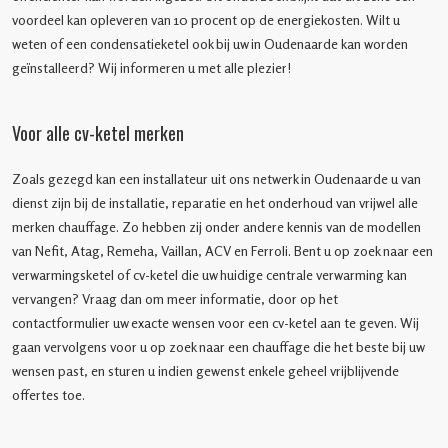
voordeel kan opleveren van 10 procent op de energiekosten. Wilt u
weten of een condensatieketel ook bij uw in Oudenaarde kan worden
geïnstalleerd? Wij informeren u met alle plezier!
Voor alle cv-ketel merken
Zoals gezegd kan een installateur uit ons netwerk in Oudenaarde u van
dienst zijn bij de installatie, reparatie en het onderhoud van vrijwel alle
merken chauffage. Zo hebben zij onder andere kennis van de modellen
van Nefit, Atag, Remeha, Vaillan, ACV en Ferroli. Bent u op zoek naar een
verwarmingsketel of cv-ketel die uw huidige centrale verwarming kan
vervangen? Vraag dan om meer informatie, door op het
contactformulier uw exacte wensen voor een cv-ketel aan te geven. Wij
gaan vervolgens voor u op zoek naar een chauffage die het beste bij uw
wensen past, en sturen u indien gewenst enkele geheel vrijblijvende
offertes toe.