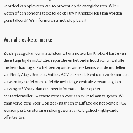
voordeel kan opleveren van 10 procent op de energiekosten. Wilt u
weten of een condensatieketel ook bij uw in Knokke-Heist kan worden
geïnstalleerd? Wij informeren u met alle plezier!
Voor alle cv-ketel merken
Zoals gezegd kan een installateur uit ons netwerk in Knokke-Heist u van
dienst zijn bij de installatie, reparatie en het onderhoud van vrijwel alle
merken chauffage. Zo hebben zij onder andere kennis van de modellen
van Nefit, Atag, Remeha, Vaillan, ACV en Ferroli. Bent u op zoek naar een
verwarmingsketel of cv-ketel die uw huidige centrale verwarming kan
vervangen? Vraag dan om meer informatie, door op het
contactformulier uw exacte wensen voor een cv-ketel aan te geven. Wij
gaan vervolgens voor u op zoek naar een chauffage die het beste bij uw
wensen past, en sturen u indien gewenst enkele geheel vrijblijvende
offertes toe.