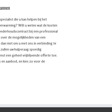
mannen
ecialist die u kan helpen bij het
verwarming? Wilt u weten wat de kosten
onderhoudscontract bij een professional
 over de mogelijkheden van een
l dan niet om u met ons in verbinding te
j zullen uw hulpvraag spoedig
t een geheel vrijblijvende offerte toe.
js en aanbod, en kies zo voor de