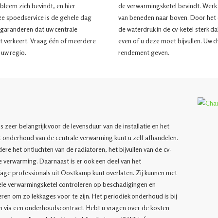
obleem zich bevindt, en hier
de verwarmingsketel bevindt. Werk
ze spoedservice is de gehele dag
van beneden naar boven. Door het 
j garanderen dat uw centrale
de waterdruk in de cv-ketel sterk da
t verkeert. Vraag één of meerdere
even of u deze moet bijvullen. Uw c
t uw regio.
rendement geven.
l
zeer belangrijk voor de levensduur van de installatie en het
 onderhoud van de centrale verwarming kunt u zelf afhandelen.
re het ontluchten van de radiatoren, het bijvullen van de cv-
le verwarming. Daarnaast is er ook een deel van het
age professionals uit Oostkamp kunt overlaten. Zij kunnen met
ele verwarmingsketel controleren op beschadigingen en
eren om zo lekkages voor te zijn. Het periodiek onderhoud is bij
en via een onderhoudscontract. Hebt u vragen over de kosten