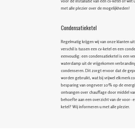
voor de installatie van een cv-ketel of wil
met alle plezier over de mogelijkheden!
Condensatieketel
Regelmatig krijgen wij van onze klanten u
verschil is tussen een cv-ketel en een cond
eenvoudig: een condensatieketel is een ve
waterdamp uit de vrijgekomen verbrandin
condenseren. Dit zorgt ervoor dat de gep
worden gebruikt, wat bij vrijwel elk merk 
besparing van ongeveer 10% op de energie
ontvangen over chauffage door middel van
behoefte aan een overzicht van de voor- e
ketel? Wij informeren u met alle plezier.