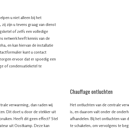
pen u niet alleen bij het
zij zijn u tevens graag van dienst
gsketel of zelfs een volledige
ons netwerk heeft kennis van de
a, en kan hiervan de installatie
tactformulier kunt u contact
 zorgen ervoor dat er spoedig een
ge of condensatieketel te
Chauffage ontluchten
ntrale verwarming, dan raden wij
Het ontluchten van de centrale verw
ten. Dit doet u door de stekker uit
is, en daarom valt onder de onder
bruiken. Heeft dit geen effect? Stel
afhandelen. Bij het ontluchten van d
llateur uit Oostkamp. Deze kan
te schakelen, om vervolgens te begi