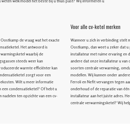
t u weten welk model het beste bij u thuis past? Wij informeren u
Voor alle cv-ketel merken
it Oostkamp de vraag wat het exacte
Wanneer u zich in verbinding stelt m
ensatieketel. Het antwoord is
Oostkamp, dan weet u zeker dat u
rwarmingsketel waarbij de
installateur met ruime ervaring en 
gsgassen steeds weer kan
andere dat onze installateur u van d
roduceerde warmte efficiënter kan
soorten centrale verwarming, omdat
condensatieketel zorgt voor een
modellen. Wij kunnen onder andere 
kosten. Wilt u meer informatie
Ferroli en Nefit vervangen tegen aan
 een condensatieketel? Of hebt u
onderhoud of de reparatie van één 
n nadelen ten opzichte van een cv-
installateur aan het juiste adres. H
centrale verwarmingsketel? Wij hel